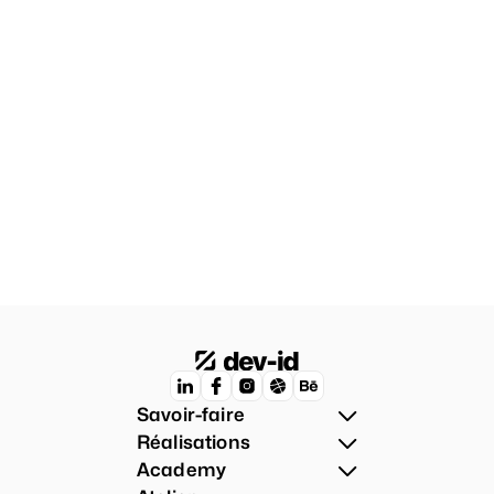
Vous avez un projet ?
Rien ne vaut une conversation pour discuter de 
votre vision et commencer à élaborer ensemble des 
solutions adaptées.
Contactez-nous
Savoir-faire
Réalisations
Academy